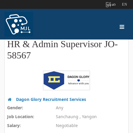
ျမန္မာ
EN
HR & Admin Supervisor JO-
58567
Dagon Glory Recruitment Services
Gender:
Any
Job Location:
Sanchaung , Yangon
Salary:
Negotiable