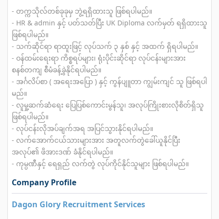
- တက္ကသိုလ်တစ်ခုခုမှ ဘွဲ့ရရှိထားသူ ဖြစ်ရပါမည်။
- HR & admin နှင့် ပတ်သတ်ပြီး UK Diploma လက်မှတ် ရရှိထားသူ
ဖြစ်ရပါမည်။
- သက်ဆိုင်ရာ ရာထူးဖြင့် လုပ်သက် ၃ နှစ် နှင့် အထက် ရှိရပါမည်။
- ဝန်ထမ်းရေးရာ ကိစ္စရပ်များ၊ ရုံးပိုင်းဆိုင်ရာ လုပ်ငန်းများအား
စနစ်တကျ စီမံခန့်ခွဲနိုင်ရပါမည်။
- အင်္ဂလိပ်စာ ( အရေးအပြော ) နှင့် ကွန်ပျူတာ ကျွမ်းကျင် သူ ဖြစ်ရပါ
မည်။
- လူမှု့ဆက်ဆံရေး ပြေပြစ်ကောင်းမွန်သူ၊ အလုပ်ကြိုးစားလိုစိတ်ရှိသူ
ဖြစ်ရပါမည်။
- လုပ်ငန်းလိုအပ်ချက်အရ အပြင်သွားနိုင်ရပါမည်။
- လက်အောက်ငယ်သားများအား အတူလက်တွဲခေါ်ယူနိုင်ပြီး
အလုပ်၏ ဖိအားဒဏ် ခံနိုင်ရပါမည်။
- ကုမ္ပဏီနှင့် ရေရှည် လက်တွဲ လုပ်ကိုင်နိုင်သူများ ဖြစ်ရပါမည်။
Company Profile
Dagon Glory Recruitment Services