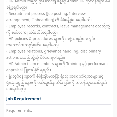
- HR Admin အဖွဲ့ကို ဦးဆောင်၍ နေ့စဉ် Admin HR လုပ်ငန်းများ စီမံ
ခန့်ခွဲရပါမည်။
- Recruitment process (Job posting, Interview
arrangement, Onboarding) ကို စီမံခန့်ခွဲပေးရပါမည်။
- Employee records, contracts, leave management စသည်တို့
ကို စနစ်တကျ ထိန်းသိမ်း‌ရပါမည်။
- HR policies & procedures များကို အဖွဲ့အစည်းအတွင်း
အကောင်အထည်ဖော်ပေးရပါမည်။
- Employee relations, grievance handling, disciplinary
actions စသည်တို့ကို စီမံပေးရပါမည်။
- HR Admin team members များကို Training နှင့် performance
appraisal ပြုလုပ်နိုင် ရမည်။
- ရုံးလုပ်ငန်းများကို စီမံကြပ်မတ်ပြီး ရုံးသုံးစာရေးကိရိယာများနှင့်
ရုံးသုံးပစ္စည်းများကို ဝယ်ယူထိန်းသိမ်းခြင်းကို တာဝန်ယူဆောင်ရွက်
ပေးရပါမည်။
Job Requirement
Requirements: