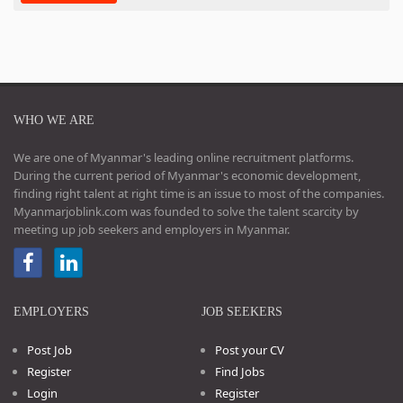
WHO WE ARE
We are one of Myanmar's leading online recruitment platforms.
During the current period of Myanmar's economic development,
finding right talent at right time is an issue to most of the companies.
Myanmarjoblink.com was founded to solve the talent scarcity by
meeting up job seekers and employers in Myanmar.
EMPLOYERS
JOB SEEKERS
Post Job
Post your CV
Register
Find Jobs
Login
Register