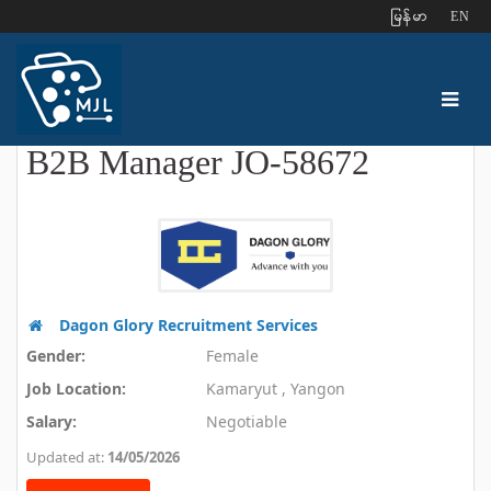
ျမန္မာ
EN
B2B Manager JO-58672
Dagon Glory Recruitment Services
Gender:
Female
Job Location:
Kamaryut , Yangon
Salary:
Negotiable
Updated at:
14/05/2026