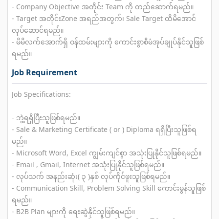
- Company Objective အတိုင်း Team ကို တည်ဆောက်ရမည်။
- Target အတိုင်းZone အရည်အတွက်၊ Sale Target ထိမိအောင်
လုပ်ဆောင်ရမည်။
- မိမိလက်အောက်ရှိ ဝန်ထမ်းများကို ကောင်းစွာစီမံအုပ်ချုပ်နိုင်သူဖြစ်
ရမည်။
Job Requirement
Job Specifications:
- ဘွဲ့ရရှိပြီးသူဖြစ်ရမည်။
- Sale & Marketing Certificate ( or ) Diploma ရရှိပြီးသူဖြစ်ရ
မည်။
- Microsoft Word, Excel ကျွမ်းကျင်စွာ အသုံးပြုနိုင်သူဖြစ်ရမည်။
- Email , Gmail, Internet အသုံးပြုနိုင်သူဖြစ်ရမည်။
- လုပ်သက် အနည်းဆုံး( ၃ )နှစ် လုပ်ကိုင်ဖူးသူဖြစ်ရမည်။
- Communication Skill, Problem Solving Skill ကောင်းမွန်သူဖြစ်
ရမည်။
- B2B Plan များကို ရေးဆွဲနိုင်သူဖြစ်ရမည်။